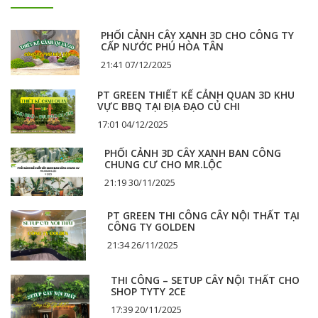
PHỐI CẢNH CÂY XANH 3D CHO CÔNG TY
CẤP NƯỚC PHÚ HÒA TÂN
21:41 07/12/2025
PT GREEN THIẾT KẾ CẢNH QUAN 3D KHU
VỰC BBQ TẠI ĐỊA ĐẠO CỦ CHI
17:01 04/12/2025
PHỐI CẢNH 3D CÂY XANH BAN CÔNG
CHUNG CƯ CHO MR.LỘC
21:19 30/11/2025
PT GREEN THI CÔNG CÂY NỘI THẤT TẠI
CÔNG TY GOLDEN
21:34 26/11/2025
THI CÔNG – SETUP CÂY NỘI THẤT CHO
SHOP TYTY 2CE
17:39 20/11/2025