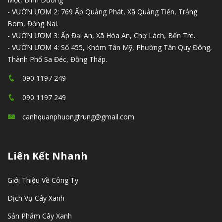
- VƯỜN ƯƠM 2: 769 Ấp Quảng Phát, Xã Quảng Tiến, Trảng
Bom, Đồng Nai.
- VƯỜN ƯƠM 3: Ấp Đại An, Xã Hòa An, Chợ Lách, Bến Tre.
- VƯỜN ƯƠM 4: Số 455, Khóm Tân Mỹ, Phường Tân Quy Đông,
Thành Phố Sa Đéc, Đồng Tháp.
090 1197 249
090 1197 249
canhquanphuongtrung@gmail.com
Liên Kết Nhanh
Giới Thiệu Về Công Ty
Dịch Vụ Cây Xanh
Sản Phẩm Cây Xanh