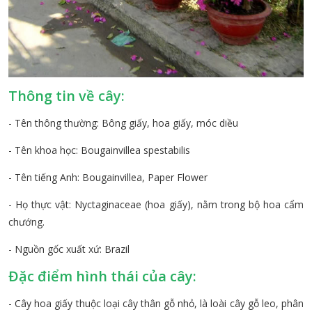
Thông tin về cây:
- Tên thông thường: Bông giấy, hoa giấy, móc diều
- Tên khoa học: Bougainvillea spestabilis
- Tên tiếng Anh: Bougainvillea, Paper Flower
- Họ thực vật: Nyctaginaceae (hoa giấy), nằm trong bộ hoa cẩm
chướng.
- Nguồn gốc xuất xứ: Brazil
Đặc điểm hình thái của cây:
- Cây hoa giấy thuộc loại cây thân gỗ nhỏ, là loài cây gỗ leo, phân