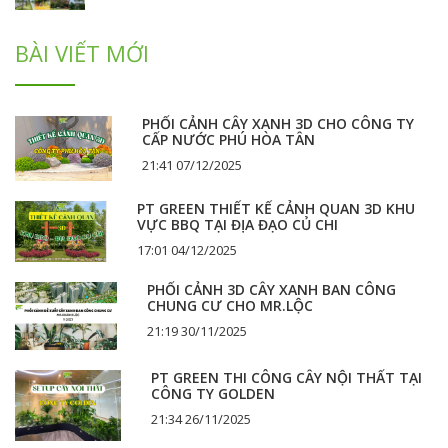
BÀI VIẾT MỚI
PHỐI CẢNH CÂY XANH 3D CHO CÔNG TY
CẤP NƯỚC PHÚ HÒA TÂN
21:41 07/12/2025
PT GREEN THIẾT KẾ CẢNH QUAN 3D KHU
VỰC BBQ TẠI ĐỊA ĐẠO CỦ CHI
17:01 04/12/2025
PHỐI CẢNH 3D CÂY XANH BAN CÔNG
CHUNG CƯ CHO MR.LỘC
21:19 30/11/2025
PT GREEN THI CÔNG CÂY NỘI THẤT TẠI
CÔNG TY GOLDEN
21:34 26/11/2025