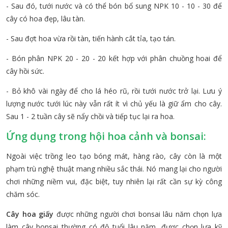
- Sau đó, tưới nước và có thể bón bổ sung NPK 10 - 10 - 30 để
cây có hoa đẹp, lâu tàn.
- Sau đợt hoa vừa rồi tàn, tiến hành cắt tỉa, tạo tán.
- Bón phân NPK 20 - 20 - 20 kết hợp với phân chuồng hoai để
cây hồi sức.
- Bỏ khô vài ngày để cho lá héo rũ, rồi tưới nước trở lại. Lưu ý
lượng nước tưới lúc này vẫn rất ít vì chủ yếu là giữ ẩm cho cây.
Sau 1 - 2 tuần cây sẽ nẩy chồi và tiếp tục lại ra hoa.
Ứng dụng trong hội hoa cảnh và bonsai:
Ngoài việc trồng leo tạo bóng mát, hàng rào, cây còn là một
phạm trù nghệ thuật mang nhiều sắc thái. Nó mang lại cho người
chơi những niềm vui, đặc biệt, tuy nhiên lại rất cần sự kỳ công
chăm sóc.
Cây hoa giấy
được những người chơi bonsai lâu năm chọn lựa
làm cây bonsai thường có độ tuổi lâu năm, được chọn lựa kỹ