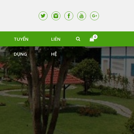
0
TUYỂN
LIÊN
DỤNG
HỆ