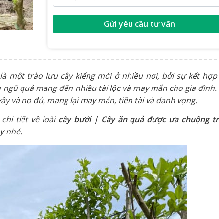
Gửi yêu cầu tư vấn
à một trào lưu cây kiểng mới ở nhiều nơi, bởi sự kết hợp
ên ngũ quả mang đến nhiều tài lộc và may mắn cho gia đình.
ầy và no đủ, mang lại may mắn, tiền tài và danh vọng.
chi tiết về loài
cây bưởi | Cây ăn quả được ưa chuộng t
y nhé.