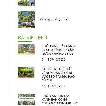
TOP Cây trồng dự án
BÀI VIẾT MỚI
PHỐI CẢNH CÂY XANH
3D CHO CÔNG TY CẤP
NƯỚC PHÚ HÒA TÂN
21:41 07/12/2025
PT GREEN THIẾT KẾ
CẢNH QUAN 3D KHU
VỰC BBQ TẠI ĐỊA ĐẠO
CỦ CHI
17:01 04/12/2025
PHỐI CẢNH 3D CÂY
XANH BAN CÔNG
CHUNG CƯ CHO MR.LỘC