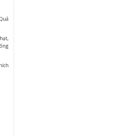
 Quả
hạt,
iống
hích