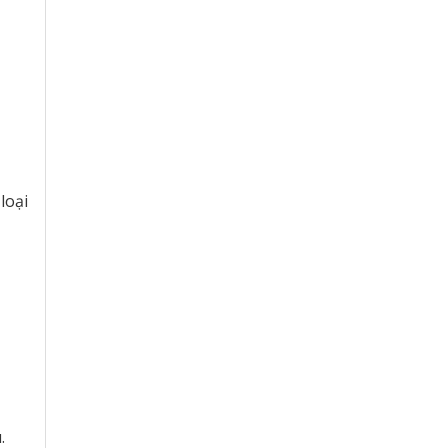
loại
u.