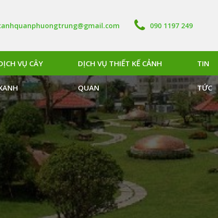
canhquanphuongtrung@gmail.com
090 1197 249
DỊCH VỤ CÂY
DỊCH VỤ THIẾT KẾ CẢNH
TIN
XANH
QUAN
TỨC