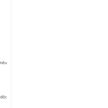
 nếu
 độc