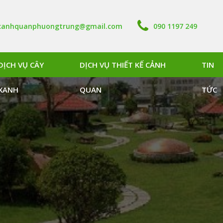
canhquanphuongtrung@gmail.com
090 1197 249
DỊCH VỤ CÂY
DỊCH VỤ THIẾT KẾ CẢNH
TIN
XANH
QUAN
TỨC