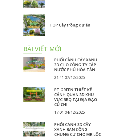
TOP Cây trồng dự án
BÀI VIẾT MỚI
PHỐI CẢNH CÂY XANH
3D CHO CÔNG TY CẤP
NƯỚC PHÚ HÒA TÂN
21:41 07/12/2025
PT GREEN THIẾT KẾ
CẢNH QUAN 3D KHU
VỰC BBQ TẠI ĐỊA ĐẠO
CỦ CHI
17:01 04/12/2025
PHỐI CẢNH 3D CÂY
XANH BAN CÔNG
CHUNG CƯ CHO MR.LỘC