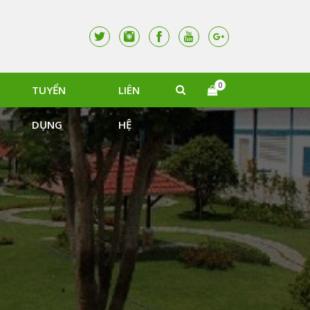
0
TUYỂN
LIÊN
DỤNG
HỆ