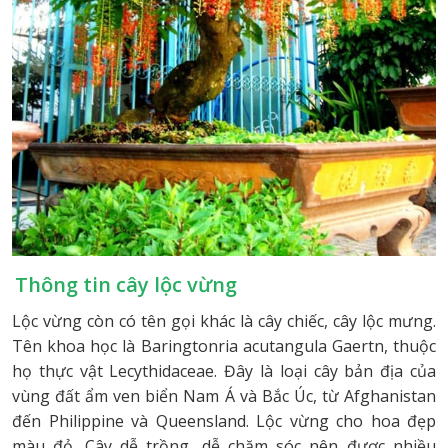
Thông tin cây lộc vừng
Lộc vừng còn có tên gọi khác là cây chiếc, cây lộc mưng.
Tên khoa học là Baringtonria acutangula Gaertn, thuộc
họ thực vật Lecythidaceae. Đây là loại cây bản địa của
vùng đất ẩm ven biển Nam Á và Bắc Úc, từ Afghanistan
đến Philippine và Queensland. Lộc vừng cho hoa đẹp
màu đỏ. Cây dễ trồng, dễ chăm sóc nên được nhiều