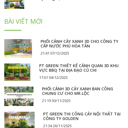
BÀI VIẾT MỚI
PHỐI CẢNH CÂY XANH 3D CHO CÔNG TY
CẤP NƯỚC PHÚ HÒA TÂN
21:41 07/12/2025
PT GREEN THIẾT KẾ CẢNH QUAN 3D KHU
VỰC BBQ TẠI ĐỊA ĐẠO CỦ CHI
17:01 04/12/2025
PHỐI CẢNH 3D CÂY XANH BAN CÔNG
CHUNG CƯ CHO MR.LỘC
21:19 30/11/2025
PT GREEN THI CÔNG CÂY NỘI THẤT TẠI
CÔNG TY GOLDEN
21:34 26/11/2025