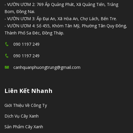
- VƯỜN ƯƠM 2: 769 Ấp Quảng Phát, Xã Quảng Tiến, Trảng
Bom, Đồng Nai.
- VƯỜN ƯƠM 3: Ấp Đại An, Xã Hòa An, Chợ Lách, Bến Tre.
- VƯỜN ƯƠM 4: Số 455, Khóm Tân Mỹ, Phường Tân Quy Đông,
Thành Phố Sa Đéc, Đồng Tháp.
090 1197 249
090 1197 249
canhquanphuongtrung@gmail.com
Liên Kết Nhanh
Giới Thiệu Về Công Ty
Dịch Vụ Cây Xanh
Sản Phẩm Cây Xanh